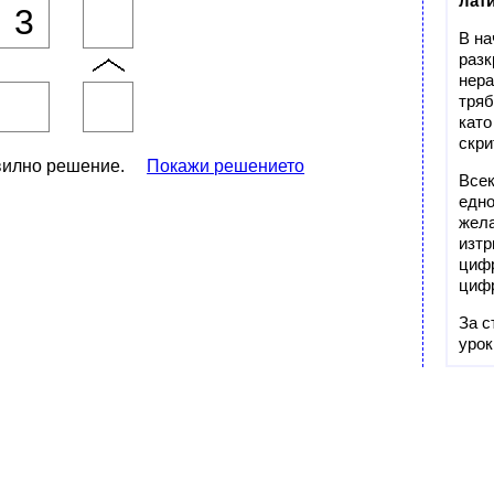
лат
3
В на
разк
нера
тряб
като
скри
равилно решение.
Покажи решението
Всек
едно
жела
изтр
цифр
цифр
За с
урок