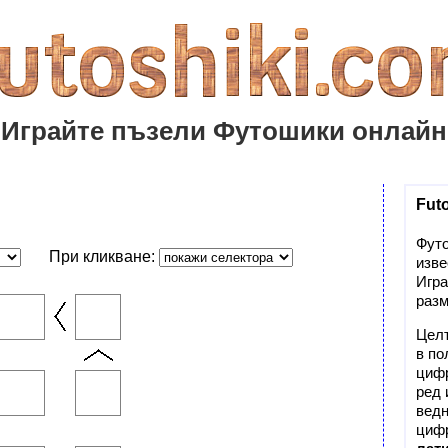
Играйте пъзели Футошики онлайн
Futo
Футо
При кликване:
изве
Игра
разм
Целт
в по
цифр
ред 
ведн
цифр