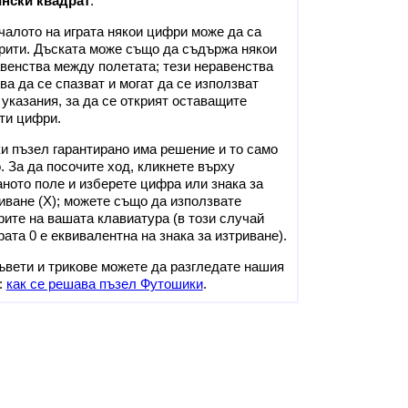
ински квадрат
.
чалото на играта някои цифри може да са
рити. Дъската може също да съдържа някои
венства между полетата; тези неравенства
ва да се спазват и могат да се използват
 указания, за да се открият оставащите
ти цифри.
и пъзел гарантирано има решение и то само
. За да посочите ход, кликнете върху
ното поле и изберете цифра или знака за
иване (X); можете също да използвате
ите на вашата клавиатура (в този случай
ата 0 е еквивалентна на знака за изтриване).
ъвети и трикове можете да разгледате нашия
:
как се решава пъзел Футошики
.